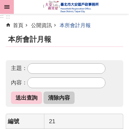
跳到主要內容區塊
:::
:::
首頁
公開資訊
本所會計月報
進
階
本所會計月報
搜
尋
主題：
機
內容：
關
介
紹
業
務
21
資
訊