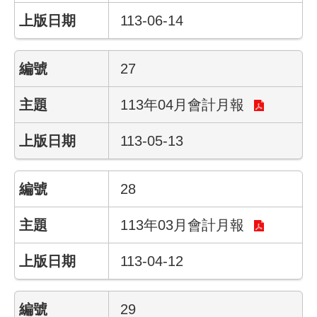
陳
情
113-06-14
系
統
27
常
見
113年04月會計月報
問
答
113-05-13
雙
語
28
詞
彙
113年03月會計月報
臺
113-04-12
北
市
政
府
29