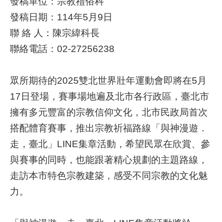
發稿單位：宗教禮俗科
發稿日期：114年5月9日
網
聯 絡 人：陳宗緯科長
路
服
聯絡電話：02-27256238
務
眾所期待的2025雙北世界壯年運動會即將在5月
線
上
17日登場，賽事場地遍及北市各行政區，臺北市
查
擁有多元豐富的宗教信仰文化，北市民政局首次
詢
搭配體育賽事，推出宗教祈福路線「與神漫遊．
相
走，臺北」LINE集章活動，希望民眾在欣賞、參
關
與賽事的同時，也能跟著精心規劃的主題路線，
連
結
走訪本市特色宗教建築，感受不同宗教的文化魅
力。
申
請
案