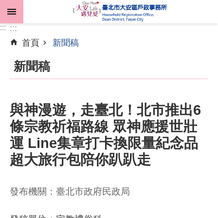
跳到主要內容區塊
:::
:::
首頁
新聞稿
進
階
新聞稿
搜
尋
與神漫遊，走臺北！北市推出6
條宗教祈福路線 眾神應援世壯
機
關
運 Line集章打卡換限量紀念品
介
超大旅行包陪你趴趴走
紹
業
發布機關：臺北市政府民政局
務
資
訊