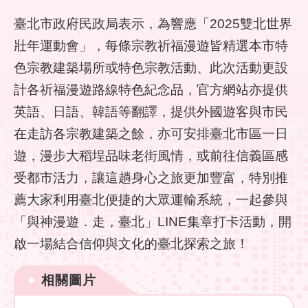
民
政
臺北市政府民政局表示，為響應「2025雙北世界
局
壯年運動會」，每條宗教祈福漫遊皆精選本市特
色宗教建築場所或特色宗教活動、此次活動更設
臺
北
計各祈福漫遊路線特色紀念品，官方網站亦提供
市
英語、日語、韓語等翻譯，提供外國遊客與市民
政
府
在走訪各宗教建築之餘，亦可安排臺北市區一日
遊，漫步大稻埕品味老街風情，或前往信義區感
臺
北
受都市活力，讓這趟身心之旅更加豐富，特別推
通
薦大家利用臺北便捷的大眾運輸系統，一起參與
「與神漫遊．走，臺北」LINE集章打卡活動，開
網
站
啟一場結合信仰與文化的臺北探索之旅！
安
全
相關圖片
政
策