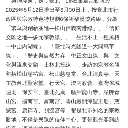
「與神漫遊．走，臺北」LINE集章活動將於
件
2025年5月12日推出至6月30日止，按臺北市行
政區與宗教特色特規劃6條祈福漫遊路線，分為
公
開
「繁華與創新並進—松山信義南港線」、「信仰
資
交匯之地—多元宗教線」、「生活不止一種風格
訊
—中山內湖線」、「臺北時光隧道—大同萬華
網
線」、「歷史與自然共存—中正文山線」與「文
站
化與溫泉交融—士林北投線」，走訪的宗教名勝
導
覽
包括松山慈祐宮、松山慈惠堂、台北清真寺、天
主教台北聖家堂、行天宮、濟南教會、臺灣省城
回
隍廟、保安宮、臺北孔廟、艋舺龍山寺、艋舺青
首
頁
山宮、指南宮、富南宮、碧山巖開漳聖王廟、慈
諴宮、農禪寺、關渡宮等，都是北市知名的宗教
English
勝地，不僅是民眾的信仰中心、更是觀光客到訪