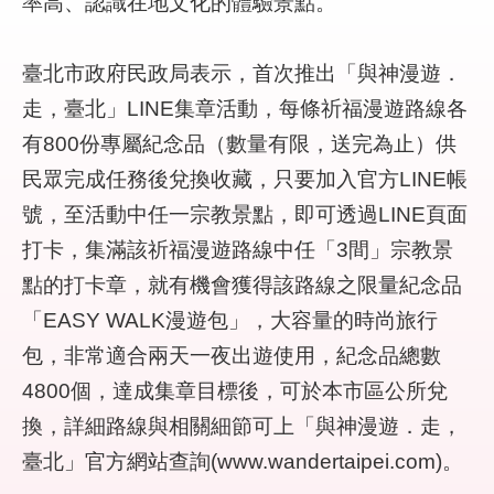
率高、認識在地文化的體驗景點。
陳
情
系
臺北市政府民政局表示，首次推出「與神漫遊．
統
走，臺北」LINE集章活動，每條祈福漫遊路線各
常
有800份專屬紀念品（數量有限，送完為止）供
見
問
民眾完成任務後兌換收藏，只要加入官方LINE帳
答
號，至活動中任一宗教景點，即可透過LINE頁面
打卡，集滿該祈福漫遊路線中任「3間」宗教景
雙
語
點的打卡章，就有機會獲得該路線之限量紀念品
詞
「EASY WALK漫遊包」，大容量的時尚旅行
彙
包，非常適合兩天一夜出遊使用，紀念品總數
臺
4800個，達成集章目標後，可於本市區公所兌
北
換，詳細路線與相關細節可上「與神漫遊．走，
市
政
臺北」官方網站查詢(www.wandertaipei.com)。
府