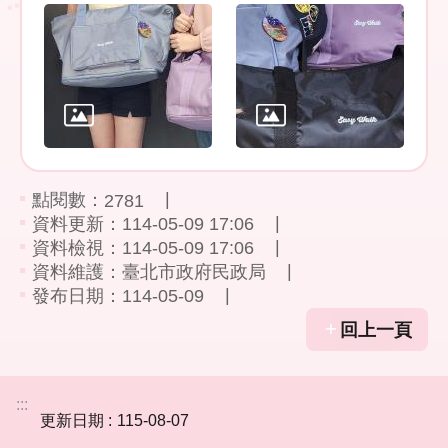
隱
私
權
保
護
政
策
點閱數：
2781
政
資料更新：114-05-09 17:06
府
資料檢視：114-05-09 17:06
網
資料維護：臺北市政府民政局
站
發布日期：114-05-09
資
料
回上一頁
開
放
宣
:::
告
更新日期
115-08-07