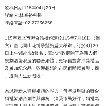
發稿日期:115年04月20日
網
聯絡人:林峯裕科長
路
服
聯絡電話: 02-27256258
務
115年臺北市聯合婚禮預定於115年7月18日（週
線
上
六）臺北圓山花博爭豔館盛大舉辦，訂於4月20
查
日上午9點開放報名，臺北市政府除了為新人們
詢
規劃溫馨浪漫的聯合婚禮，更準備豐富抽獎禮品
相
及參加紀念品，歡迎想婚的市民們踴躍參與，攜
關
手邁向人生新階段！
連
結
為減輕新人籌辦婚禮的壓力，每年度舉辦的聯合
申
婚禮皆結合創意與傳統，深受市民好評，婚禮為
請
案
每對新人獻上許多新婚賀禮，參加新人可獲得價