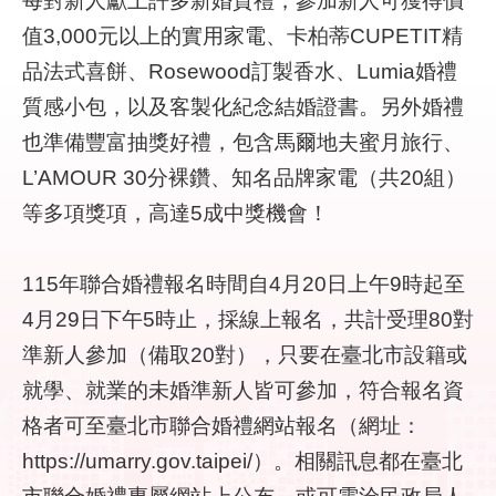
件
值3,000元以上的實用家電、卡柏蒂CUPETIT精
品法式喜餅、Rosewood訂製香水、Lumia婚禮
公
開
質感小包，以及客製化紀念結婚證書。另外婚禮
資
也準備豐富抽獎好禮，包含馬爾地夫蜜月旅行、
訊
L’AMOUR 30分裸鑽、知名品牌家電（共20組）
等多項獎項，高達5成中獎機會！
網
站
導
115年聯合婚禮報名時間自4月20日上午9時起至
覽
4月29日下午5時止，採線上報名，共計受理80對
回
準新人參加（備取20對），只要在臺北市設籍或
首
頁
就學、就業的未婚準新人皆可參加，符合報名資
格者可至臺北市聯合婚禮網站報名（網址：
English
https://umarry.gov.taipei/）。相關訊息都在臺北
市聯合婚禮專屬網站上公布，或可電洽民政局人