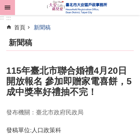
跳到主要內容區塊
:::
:::
首頁
新聞稿
進
階
新聞稿
搜
尋
115年臺北市聯合婚禮4月20日
開放報名 參加即贈家電喜餅，5
機
關
成中獎率好禮抽不完！
介
紹
發布機關：臺北市政府民政局
業
務
發稿單位:人口政策科
資
訊