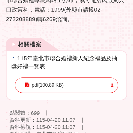
陳
情
口政策科，電話：1999(外縣市請撥02-
系
272208889)轉6269洽詢。
統
常
見
相關檔案
問
答
115年臺北市聯合婚禮新人紀念禮品及抽
獎好禮一覽表
雙
語
詞
pdf(100.89 KB)
彙
臺
北
點閱數：
699
市
資料更新：115-04-20 11:07
政
資料檢視：115-04-20 11:07
府