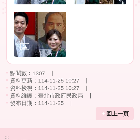
民
政
局
臺
北
市
政
府
點閱數：
臺
1307
北
資料更新：114-11-25 10:27
通
資料檢視：114-11-25 10:27
資料維護：臺北市政府民政局
發布日期：114-11-25
網
站
回上一頁
安
全
政
策
:::