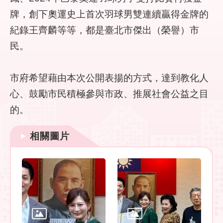
陳
情
牌，創下奧運史上首次羽球男雙連續贏得金牌的
系
紀錄王齊麟等等，都是臺北市傑出（榮譽）市
統
民。
常
見
市府希望藉由本次公開表揚的方式，達到教化人
問
答
心、鼓勵市民積極參與市政、推展社會公益之目
的。
雙
語
相關圖片
詞
彙
臺
北
市
政
府