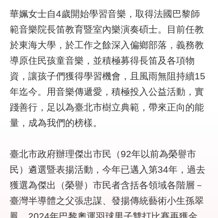
件
華姵女士自4歲開始學習音樂，取得法國巴黎師
範音樂院長笛教育暨室內樂演奏碩士。目前任教
公
於東海大學，於工作之餘深入偏鄉部落，義務教
開
資
導原住民孩童音樂，並積極募得長笛及各項物
訊
資，讓孩子們獲得學習機會，且風雨無阻持續15
年迄今。用音樂傳遞愛，積極投入公益活動，實
網
站
踐善行，足以為臺北市樹立典範，帶來正向的能
導
量，成為我們的榜樣。
覽
回
臺北市政府辦理傑出市民（92年以前為榮譽市
首
民）遴選暨表揚活動，今年已邁入第34年，過去
頁
獲選為傑出（榮譽）市民者含括各領域各階層－
English
臺灣半導體之父張忠謀、發揚傳統藝術小生孫翠
鳳、2024年巴黎奧運羽球男子雙打比賽再獲金