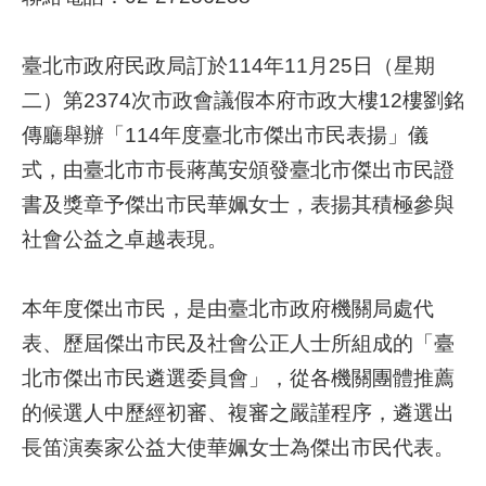
網
臺北市政府民政局訂於114年11月25日（星期
路
二）第2374次市政會議假本府市政大樓12樓劉銘
服
務
傳廳舉辦「114年度臺北市傑出市民表揚」儀
式，由臺北市市長蔣萬安頒發臺北市傑出市民證
線
書及獎章予傑出市民華姵女士，表揚其積極參與
上
查
社會公益之卓越表現。
詢
相
本年度傑出市民，是由臺北市政府機關局處代
關
表、歷屆傑出市民及社會公正人士所組成的「臺
連
北市傑出市民遴選委員會」，從各機關團體推薦
結
的候選人中歷經初審、複審之嚴謹程序，遴選出
申
長笛演奏家公益大使華姵女士為傑出市民代表。
請
案