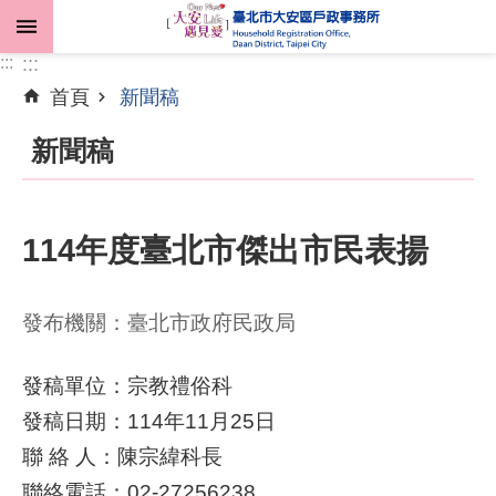
跳到主要內容區塊
:::
:::
首頁
新聞稿
進
階
新聞稿
搜
尋
114年度臺北市傑出市民表揚
機
關
發布機關：臺北市政府民政局
介
紹
發稿單位：宗教禮俗科
發稿日期：114年11月25日
業
務
聯 絡 人：陳宗緯科長
資
聯絡電話：02-27256238
訊