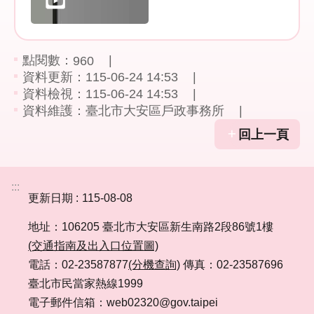
網
路
點閱數：
960
服
資料更新：115-06-24 14:53
務
資料檢視：115-06-24 14:53
資料維護：臺北市大安區戶政事務所
線
上
回上一頁
查
詢
:::
相
更新日期
115-08-08
關
地址：106205 臺北市大安區新生南路2段86號1樓
連
結
(交通指南及出入口位置圖)
電話：02-23587877
(分機查詢)
傳真：02-23587696
申
臺北市民當家熱線1999
請
電子郵件信箱：web02320@gov.taipei
案