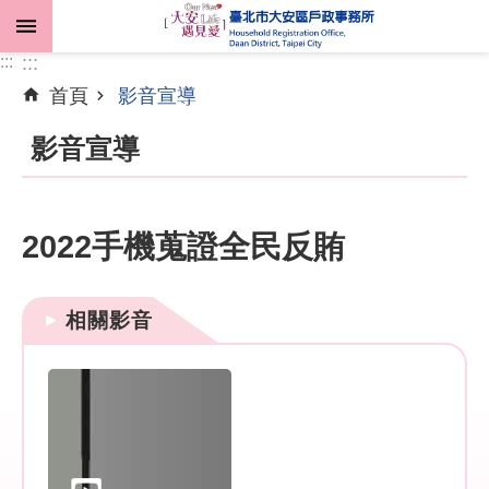
跳到主要內容區塊
:::
:::
首頁
影音宣導
進
階
影音宣導
搜
尋
2022手機蒐證全民反賄
機
關
相關影音
介
紹
業
務
資
訊