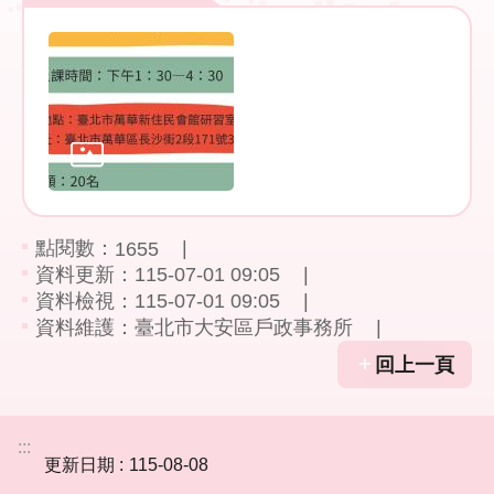
件
公
開
資
訊
網
站
點閱數：
1655
導
資料更新：115-07-01 09:05
覽
資料檢視：115-07-01 09:05
資料維護：臺北市大安區戶政事務所
回
首
回上一頁
頁
English
:::
更新日期
115-08-08