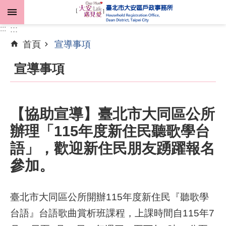
跳到主要內容區塊
:::
:::
首頁
宣導事項
進
階
宣導事項
搜
尋
【協助宣導】臺北市大同區公所
辦理「115年度新住民聽歌學台
機
關
語」，歡迎新住民朋友踴躍報名
介
參加。
紹
業
臺北市大同區公所開辦115年度新住民『聽歌學
務
台語』台語歌曲賞析班課程，上課時間自115年7
資
訊