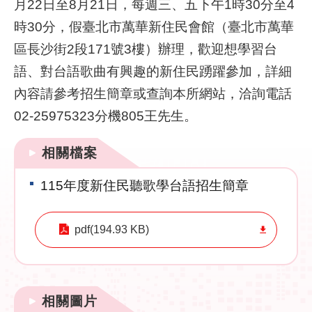
月22日至8月21日，每週三、五下午1時30分至4
時30分，假臺北市萬華新住民會館（臺北市萬華
網
區長沙街2段171號3樓）辦理，歡迎想學習台
路
服
語、對台語歌曲有興趣的新住民踴躍參加，詳細
務
內容請參考招生簡章或查詢本所網站，洽詢電話
線
02-25975323分機805王先生。
上
查
相關檔案
詢
115年度新住民聽歌學台語招生簡章
相
關
連
pdf(194.93 KB)
結
申
請
相關圖片
案