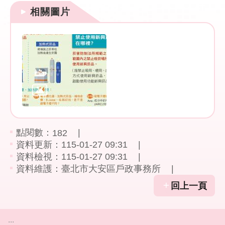
相關圖片
網
路
服
務
線
上
查
詢
點閱數：
182
相
資料更新：115-01-27 09:31
關
資料檢視：115-01-27 09:31
連
資料維護：臺北市大安區戶政事務所
結
回上一頁
申
請
案
:::