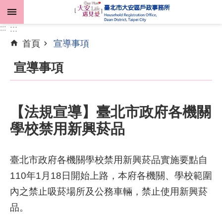
跳到主要內容區塊
:::
:::
首頁
宣導事項
進
階
宣導事項
搜
尋
【法規宣導】臺北市政府各機關
學校禁用新興菸品
機
關
介
臺北市政府各機關學校禁用新興菸品實施要點自
紹
110年1月18日開始上路，本府各機關、學校範圍
業
內之禁止吸菸場所及公務車輛，禁止使用新興菸
務
品。
資
訊