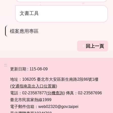
民
政
局
文書工具
臺
北
檔案應用專區
市
政
府
回上一頁
臺
北
:::
更新日期
115-08-09
通
地址：106205 臺北市大安區新生南路2段86號1樓
網
(交通指南及出入口位置圖)
站
電話：02-23587877
(分機查詢)
傳真：02-23587696
安
全
臺北市民當家熱線1999
政
電子郵件信箱：web02320@gov.taipei
策