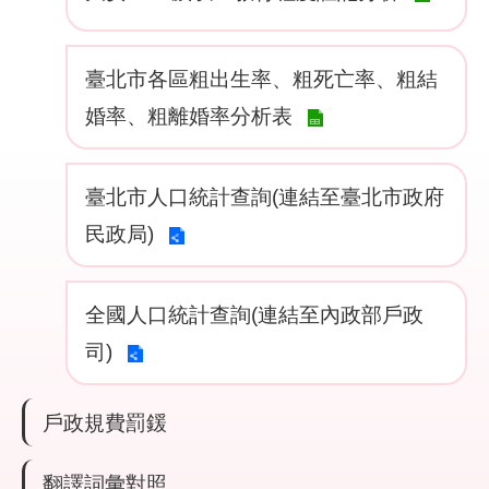
件
公
臺北市各區粗出生率、粗死亡率、粗結
開
婚率、粗離婚率分析表
資
訊
臺北市人口統計查詢(連結至臺北市政府
網
站
民政局)
導
覽
全國人口統計查詢(連結至內政部戶政
回
司)
首
頁
戶政規費罰鍰
English
翻譯詞彙對照