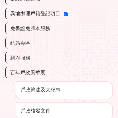
陳
情
系
異地辦理戶籍登記項目
統
免書證免謄本服務
常
見
問
結婚專區
答
到府服務
雙
語
詞
百年戶政風華展
彙
戶政簡述及大紀事
臺
北
市
政
戶政核發文件
府