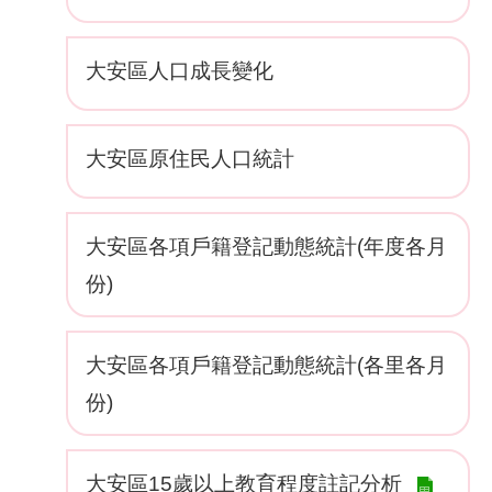
網
大安區人口成長變化
路
服
務
大安區原住民人口統計
線
上
查
大安區各項戶籍登記動態統計(年度各月
詢
份)
相
關
連
大安區各項戶籍登記動態統計(各里各月
結
份)
申
請
大安區15歲以上教育程度註記分析
案