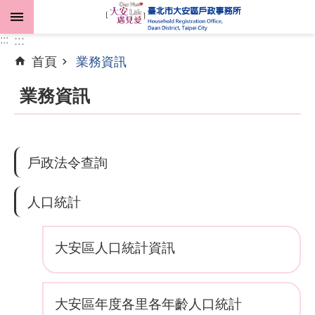
跳到主要內容區塊
:::
:::
首頁
業務資訊
進
階
業務資訊
搜
尋
戶政法令查詢
機
關
人口統計
介
紹
大安區人口統計資訊
業
務
資
大安區年度各里各年齡人口統計
訊