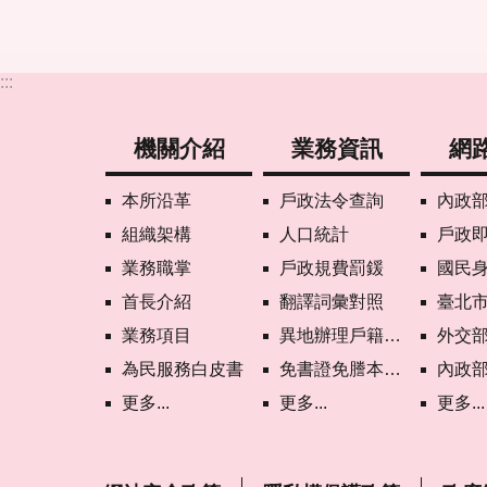
:::
機關介紹
業務資訊
網
本所沿革
戶政法令查詢
內政部戶政
組織架構
人口統計
戶政
業務職掌
戶政規費罰鍰
國民
首長介紹
翻譯詞彙對照
臺北市政府
業務項目
異地辦理戶籍登記項目
外交部領事事務局首
為民服務白皮書
免書證免謄本服務
內政部憑證管理中
更多...
更多...
更多...