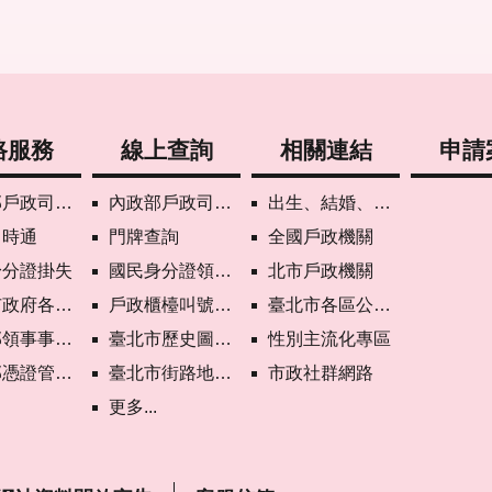
路服務
線上查詢
相關連結
申請
司網路線上預約
內政部戶政司國籍案件進度查詢
出生、結婚、遷入、離婚及死亡5大類生活實用手冊
即時通
門牌查詢
全國戶政機關
身分證掛失
國民身分證領補換資料查詢
北市戶政機關
各機關網路電話
戶政櫃檯叫號進度查詢
臺北市各區公所網站
次申請護照親辦作業說明
臺北市歷史圖資展示系統
性別主流化專區
心自然人憑證作業說明
臺北市街路地名譯名系統
市政社群網路
更多...