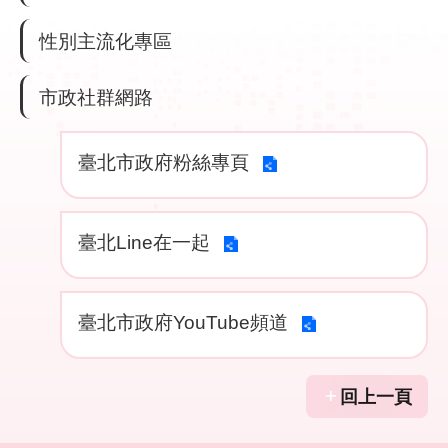
性別主流化專區
網
路
服
市政社群網路
務
臺北市政府粉絲專頁
線
上
查
詢
臺北Line在一起
相
關
臺北市政府YouTube頻道
連
結
回上一頁
申
請
案