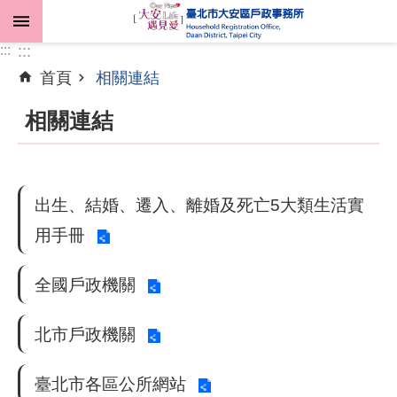
跳到主要內容區塊
:::
:::
首頁
相關連結
進
階
相關連結
搜
尋
出生、結婚、遷入、離婚及死亡5大類生活實
機
用手冊
關
介
全國戶政機關
紹
北市戶政機關
業
務
資
臺北市各區公所網站
訊