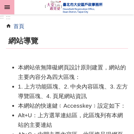
跳到主要內容區塊
:::
:::
首頁
進
階
網站導覽
搜
尋
本網站依無障礙網頁設計原則建置，網站的
主要內容分為四大區塊：
機
關
1. 上方功能區塊、2. 中央內容區塊、3. 左方
介
導覽區塊、4. 頁尾網站資訊
紹
本網站的快速鍵﹝Accesskey﹞設定如下：
業
Alt+U：上方選單連結區，此區塊列有本網
務
站的主要連結
資
訊