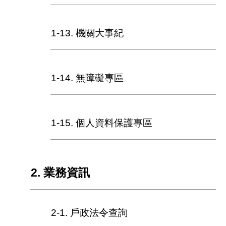
民
政
局
1-13. 機關大事紀
臺
北
市
1-14. 無障礙專區
政
府
臺
1-15. 個人資料保護專區
北
通
網
2. 業務資訊
站
安
全
政
2-1. 戶政法令查詢
策