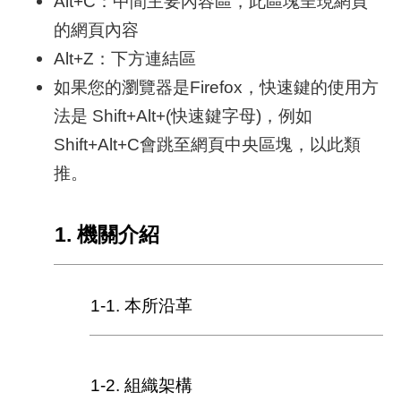
Alt+C：中間主要內容區，此區塊呈現網頁
的網頁內容
網
Alt+Z：下方連結區
路
服
如果您的瀏覽器是Firefox，快速鍵的使用方
務
法是 Shift+Alt+(快速鍵字母)，例如
Shift+Alt+C會跳至網頁中央區塊，以此類
線
上
推。
查
詢
1. 機關介紹
相
關
連
1-1. 本所沿革
結
申
請
1-2. 組織架構
案