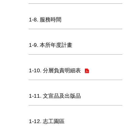
陳
情
系
統
1-8. 服務時間
常
見
1-9. 本所年度計畫
問
答
雙
1-10. 分層負責明細表
語
詞
彙
1-11. 文宣品及出版品
臺
北
市
政
1-12. 志工園區
府