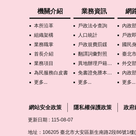
機關介紹
業務資訊
網
本所沿革
戶政法令查詢
內政部戶政
組織架構
人口統計
戶政
業務職掌
戶政規費罰鍰
國民
首長介紹
翻譯詞彙對照
臺北市政府
業務項目
異地辦理戶籍登記項目
外交部領事事務局首
為民服務白皮書
免書證免謄本服務
內政部憑證管理中
更多...
更多...
更多...
網站安全政策
隱私權保護政策
政府
更新日期
115-08-07
地址：106205 臺北市大安區新生南路2段86號1樓