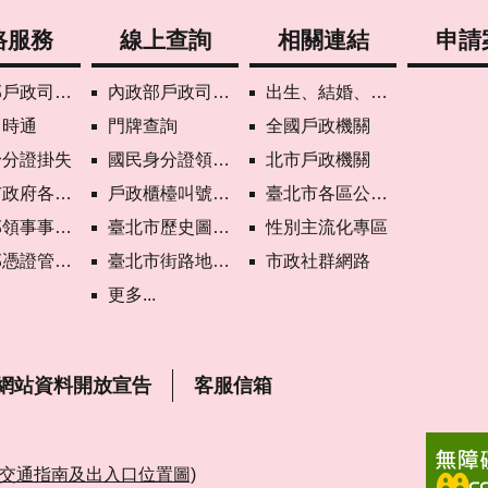
路服務
線上查詢
相關連結
申請
司網路線上預約
內政部戶政司國籍案件進度查詢
出生、結婚、遷入、離婚及死亡5大類生活實用手冊
即時通
門牌查詢
全國戶政機關
身分證掛失
國民身分證領補換資料查詢
北市戶政機關
各機關網路電話
戶政櫃檯叫號進度查詢
臺北市各區公所網站
次申請護照親辦作業說明
臺北市歷史圖資展示系統
性別主流化專區
心自然人憑證作業說明
臺北市街路地名譯名系統
市政社群網路
更多...
網站資料開放宣告
客服信箱
(交通指南及出入口位置圖)