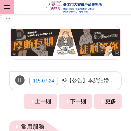
跳到主要內容區塊
:::
:::
進
階
搜
尋
機
📢【公告】本所結婚專區將進行更新，8月17日(一)暫停開放。
115-07-24
關
介
紹
📢【公告】115年出生、結婚、遷入、離婚及死亡5大類生活實用手冊。
115-05-15
上一則
下一則
更多
業
115年臺北市新人專屬，戶政事務所「幸福照相館」結婚登記寫真優惠來囉！
115-02-04
務
資
常用服務
訊