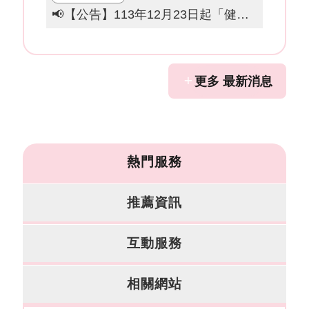
保
📢【公告】113年12月23日起「健保取消停復保規定」符合納保資格均應加保。
護
政
策
更多 最新消息
政
府
網
站
資
料
熱門服務
開
放
宣
推薦資訊
告
互動服務
客
服
信
相關網站
箱