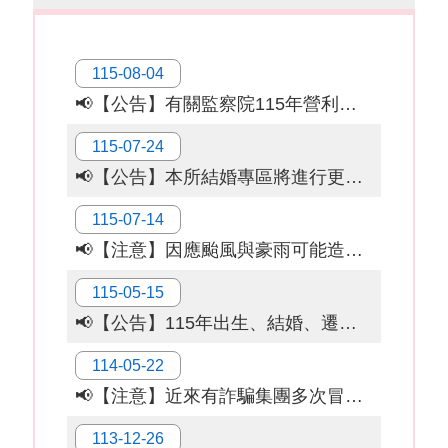
臺
北
市
政
115-08-04
府
📢【公告】有關監察院115年營利事業捐贈政治獻金（主題：陽光下的約定：政治獻金法）。
臺
115-07-24
北
📢【公告】本所結婚專區將進行更新，8月17日(星期一)暫停開放。
通
115-07-14
網
📢【注意】因應颱風與豪雨可能造成部分地區積淹水及環境中積水容器增加，請確實落實登革熱及水媒傳染病防治工作並加強衛教宣導，降低疾病傳播風險。
站
安
115-05-15
全
政
📢【公告】115年出生、結婚、遷入、離婚及死亡5大類生活實用手冊。
策
114-05-22
隱
📢【注意】近來有詐騙集團多次冒用戶政事務所名義，騙取民眾個人資訊，敬請小心注意。
私
權
113-12-26