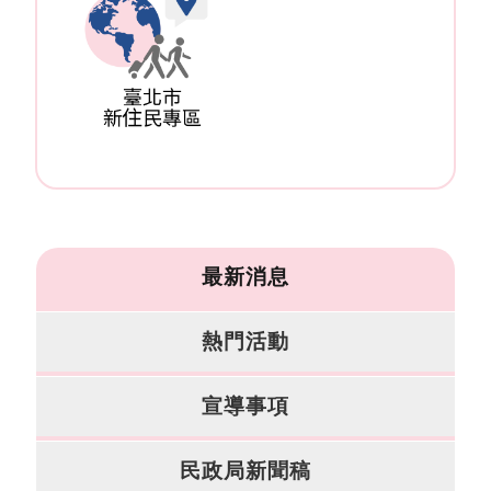
常
見
問
答
雙
語
詞
彙
最新消息
臺
北
市
熱門活動
政
府
民
宣導事項
政
局
民政局新聞稿