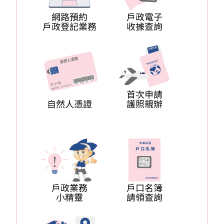
件
公
開
資
訊
網
站
導
覽
English
陳
情
系
統