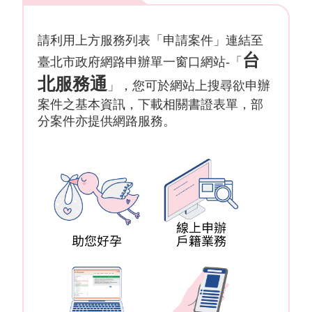
📢【公告】本府網路於115年8月9日上午9時至下午6時進行施工，屆時可能有網路瞬斷之情形，造成不便，敬請見諒。
115-08-06
網
請利用上方服務列表「申請案件」連結至
路
📢【注意】 內政部警政署 165 全民防騙網-常見詐騙手法。
115-08-04
台
臺北市政府網路申辦單一窗口網站-「
服
北服務通
務
」，您可於網站上搜尋欲申辦
📢【注意】防詐騙專區- 金融監督管理委員會金融智慧網。
115-08-04
案件之基本資訊，下載相關書證表單，部
線
分案件亦提供網路服務。
上
查
詢
相
關
連
結
申
請
案