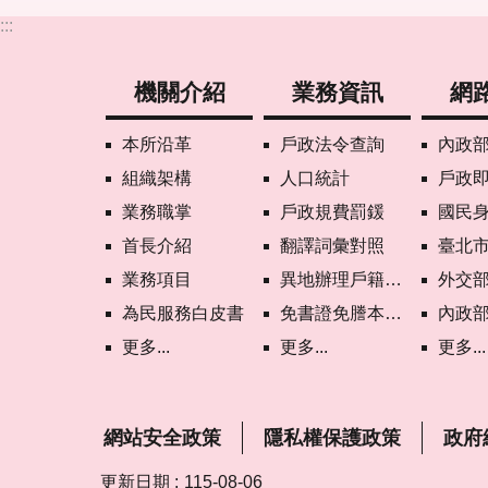
:::
機關介紹
業務資訊
網
本所沿革
戶政法令查詢
內政部戶政
組織架構
人口統計
戶政
業務職掌
戶政規費罰鍰
國民
首長介紹
翻譯詞彙對照
臺北市政府
業務項目
異地辦理戶籍登記項目
外交部領事事務局首
為民服務白皮書
免書證免謄本服務
內政部憑證管理中
更多...
更多...
更多...
網站安全政策
隱私權保護政策
政府
更新日期
115-08-06