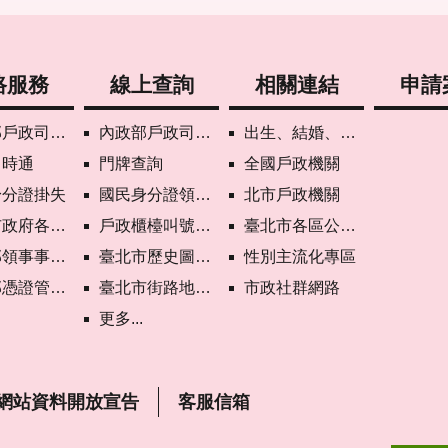
路服務
線上查詢
相關連結
申請
司網路線上預約
內政部戶政司國籍案件進度查詢
出生、結婚、遷入、離婚及死亡5大類生活實用手冊
即時通
門牌查詢
全國戶政機關
身分證掛失
國民身分證領補換資料查詢
北市戶政機關
各機關網路電話
戶政櫃檯叫號進度查詢
臺北市各區公所網站
次申請護照親辦作業說明
臺北市歷史圖資展示系統
性別主流化專區
心自然人憑證作業說明
臺北市街路地名譯名系統
市政社群網路
更多...
網站資料開放宣告
客服信箱