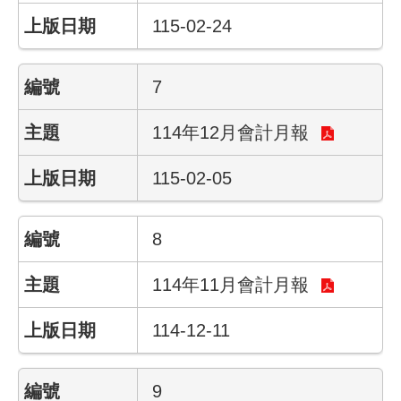
陳
情
115-02-24
系
統
7
常
見
114年12月會計月報
問
答
115-02-05
雙
語
8
詞
彙
114年11月會計月報
臺
114-12-11
北
市
政
府
9