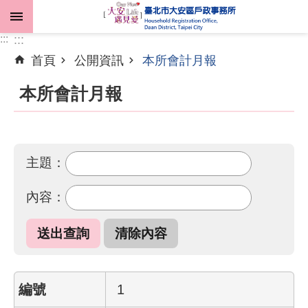
跳到主要內容區塊
:::
:::
首頁
公開資訊
本所會計月報
進
階
本所會計月報
搜
尋
主題：
機
內容：
關
介
紹
業
務
1
資
訊