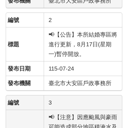
臺北市大安區戶政事務所
件
公
2
開
資
📢【公告】本所結婚專區將
訊
進行更新，8月17日(星期
一)暫停開放。
網
站
導
115-07-24
覽
臺北市大安區戶政事務所
回
首
頁
3
English
📢【注意】因應颱風與豪雨
可能造成部分地區積淹水及