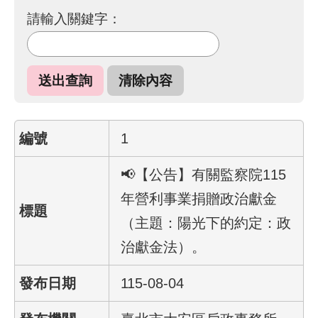
請輸入關鍵字：
網
路
服
務
線
上
1
查
詢
📢【公告】有關監察院115
年營利事業捐贈政治獻金
相
關
（主題：陽光下的約定：政
連
治獻金法）。
結
115-08-04
申
請
案