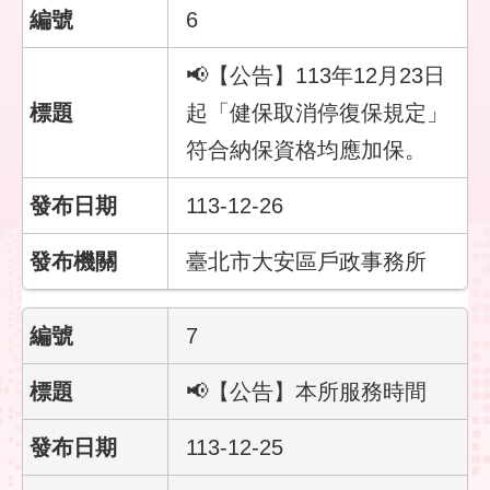
6
隱
私
📢【公告】113年12月23日
權
起「健保取消停復保規定」
保
護
符合納保資格均應加保。
政
策
113-12-26
政
臺北市大安區戶政事務所
府
網
站
資
7
料
開
📢【公告】本所服務時間
放
宣
告
113-12-25