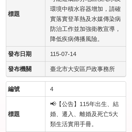
陳
情
環境中積水容器增加，請確
系
實落實登革熱及水媒傳染病
統
防治工作並加強衛教宣導，
常
降低疾病傳播風險。
見
問
答
115-07-14
雙
臺北市大安區戶政事務所
語
詞
彙
4
臺
📢【公告】115年出生、結
北
婚、遷入、離婚及死亡5大
市
政
類生活實用手冊。
府