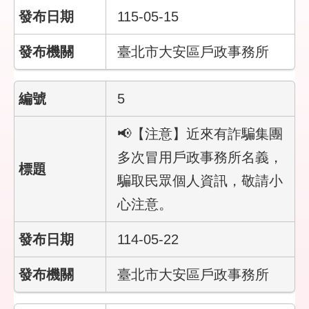
民
115-05-15
政
局
臺北市大安區戶政事務所
臺
北
市
5
政
府
📢【注意】近來有詐騙集團
多次冒用戶政事務所名義，
臺
北
騙取民眾個人資訊，敬請小
通
心注意。
網
114-05-22
站
安
全
臺北市大安區戶政事務所
政
策