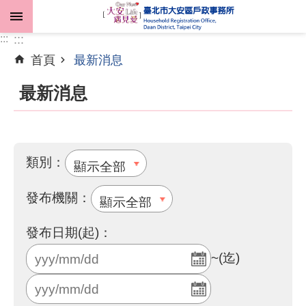
跳到主要內容區塊
:::
:::
首頁
最新消息
進
階
最新消息
搜
尋
類別：
機
關
發布機關：
介
紹
發布日期(起)：
~(迄)
業
務
資
訊