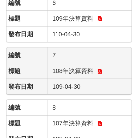
陳
6
情
系
109年決算資料
統
110-04-30
常
見
問
7
答
108年決算資料
雙
語
詞
109-04-30
彙
臺
8
北
市
107年決算資料
政
府