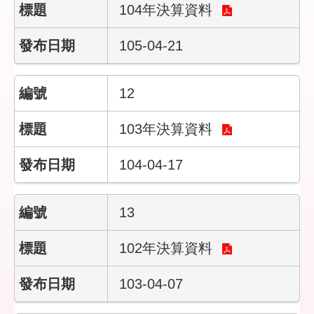
104年決算資料
隱
私
105-04-21
權
保
護
12
政
策
103年決算資料
政
104-04-17
府
網
站
13
資
料
開
102年決算資料
放
宣
103-04-07
告