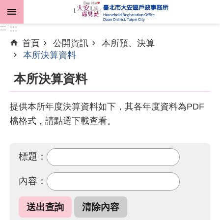
跳到主要內容區塊
:::
:::
首頁
公開資訊
本所預、決算
進
本所決算資料
階
搜
本所決算資料
尋
提供本所年度決算資料如下，其各年度資料為PDF
檔格式，請點選下載查看。
機
關
介
標題：
紹
內容：
業
務
資
訊