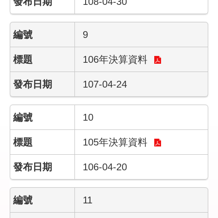
108-04-30
民
政
局
9
臺
北
106年決算資料
市
政
107-04-24
府
臺
10
北
通
105年決算資料
網
106-04-20
站
安
全
11
政
策