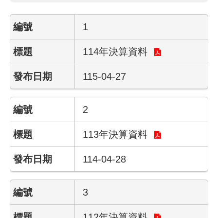
網
1
路
服
114年決算資料
務
115-04-27
線
上
查
2
詢
113年決算資料
相
關
114-04-28
連
結
3
申
請
112年決算資料
案