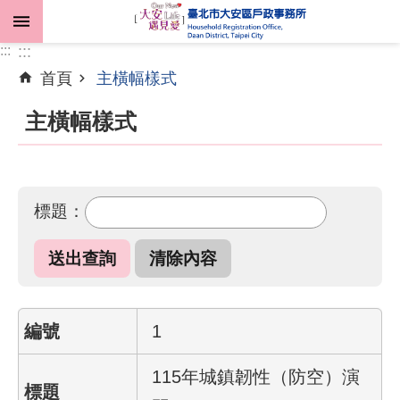
跳到主要內容區塊
:::
:::
首頁
主橫幅樣式
進
階
主橫幅樣式
搜
尋
標題：
機
關
介
紹
1
業
務
115年城鎮韌性（防空）演
資
訊