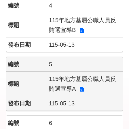
4
件
公
115年地方基層公職人員反
開
賄選宣導B
資
訊
115-05-13
網
站
5
導
覽
115年地方基層公職人員反
回
賄選宣導A
首
頁
115-05-13
English
6