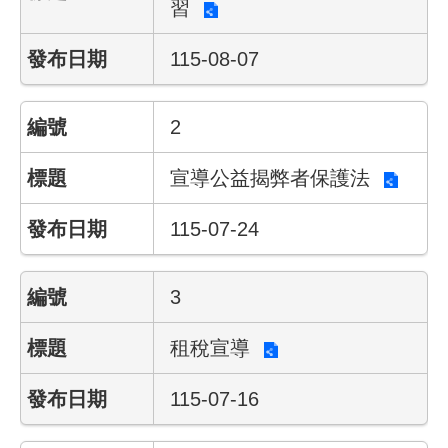
習
網
115-08-07
路
服
務
2
線
宣導公益揭弊者保護法
上
查
115-07-24
詢
相
3
關
連
租稅宣導
結
115-07-16
申
請
案