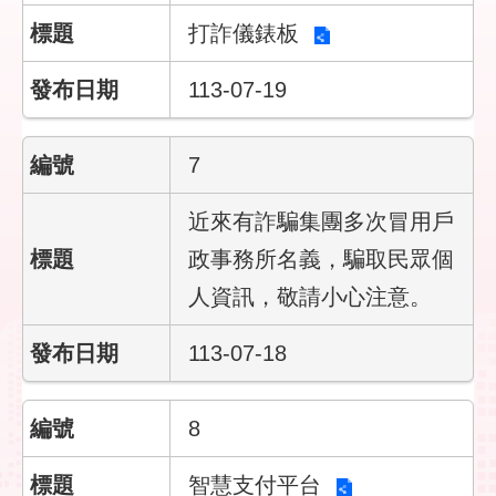
陳
情
打詐儀錶板
系
統
113-07-19
常
見
7
問
答
近來有詐騙集團多次冒用戶
雙
政事務所名義，騙取民眾個
語
人資訊，敬請小心注意。
詞
彙
113-07-18
臺
北
8
市
政
府
智慧支付平台