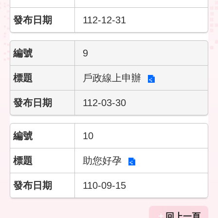
民
政
112-12-31
局
臺
9
北
市
戶政線上申辦
政
府
112-03-30
臺
北
通
10
助您好孕
網
站
安
110-09-15
全
政
策
回上一頁